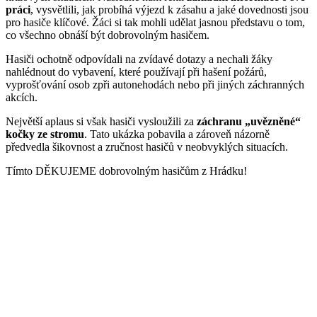
práci
, vysvětlili, jak probíhá výjezd k zásahu a jaké dovednosti jsou
pro hasiče klíčové. Žáci si tak mohli udělat jasnou představu o tom,
co všechno obnáší být dobrovolným hasičem.
Hasiči ochotně odpovídali na zvídavé dotazy a nechali žáky
nahlédnout do vybavení, které používají při hašení požárů,
vyprošťování osob zpři autonehodách nebo při jiných záchranných
akcích.
Největší aplaus si však hasiči vysloužili za
záchranu „uvězněné“
kočky ze stromu
. Tato ukázka pobavila a zároveň názorně
předvedla šikovnost a zručnost hasičů v neobvyklých situacích.
Tímto DĚKUJEME dobrovolným hasičům z Hrádku!