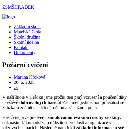
Přejít
ZŠMŠHRÁDEK
k
obsahu
Menu
Základní škola
Mateřská škola
Školní družina
Školní jídelna
Kontakt
Dokumenty
Požární cvičení
Autor
Martina Křoková
příspěvku
Příspěvek
20. 6. 2025
byl
Rubriky
zs
publikován
příspěvku
V naší škole v Hrádku jsme prožili den plný vzrušení a poučení díky
návštěvě
dobrovolných hasičů
! Žáci měli jedinečnou příležitost se
zblízka seznámit s jejich náročnou a záslužnou prací.
Hasiči nejprve předvedli
simulovanou evakuaci osoby ze školy
,
což našim žákům ukázalo důležitost rychlosti a organizace v
krizových situacích. Následně nám řekli
základní informace o své