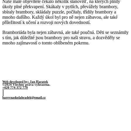
Naše malé objevitele čekalo několik stanovišť, na kterých plnily
úkoly plné překvapení. Skákaly v pytlích, převážely brambory,
sbíraly brambory, skládaly puzzle, počítaly, třídily brambory a
mnoho dalšího. Každý úkol byl pro ně nejen zábavou, ale také
příležitostí k učení a rozvoji nových dovedností.
Bramboriáda byla nejen zábavná, ale také poučná. Děti se seznámily
s tím, jak důležité jsou brambory pro naši stravu, a dozvěděly se
mnoho zajímavostí o tomto oblíbeném pokrmu.
Web developed by: Jan Haratek
©2024 Všechny práva vyhrazena.
+420 774 372 779
|
barevnaskolahradek@email.cz