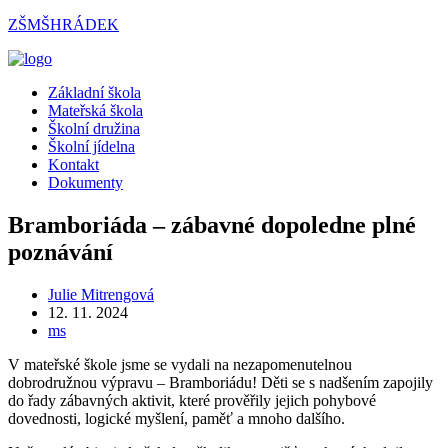
Přejít
ZŠMŠHRÁDEK
k
obsahu
Menu
Základní škola
Mateřská škola
Školní družina
Školní jídelna
Kontakt
Dokumenty
Bramboriáda – zábavné dopoledne plné
poznávání
Autor
Julie Mitrengová
příspěvku
Příspěvek
12. 11. 2024
byl
Rubriky
ms
publikován
příspěvku
V mateřské škole jsme se vydali na nezapomenutelnou
dobrodružnou výpravu – Bramboriádu! Děti se s nadšením zapojily
do řady zábavných aktivit, které prověřily jejich pohybové
dovednosti, logické myšlení, paměť a mnoho dalšího.