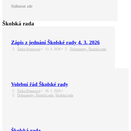
Stáhnout zde
Školská rada
Zápis z jednání Školské rady 4. 3. 2026
Šárka Honusová
•
13. 4. 2026
•
Dokumenty- Školská rada
Volební řád Školské rady
Šárka Honusová
•
26. 1. 2026
•
Dokumenty- Školská rada
,
Školská rada
Školská rada