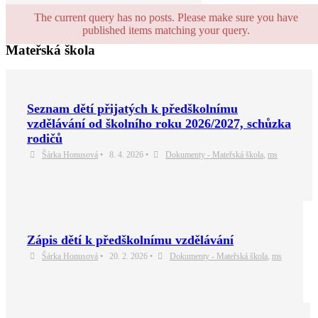
The current query has no posts. Please make sure you have
published items matching your query.
Mateřská škola
Seznam dětí přijatých k předškolnímu
vzdělávání od školního roku 2026/2027, schůzka
rodičů
Šárka Honusová
•
8. 4. 2026
•
Dokumenty - Mateřská škola
,
ms
Zápis dětí k předškolnímu vzdělávání
Šárka Honusová
•
20. 2. 2026
•
Dokumenty - Mateřská škola
,
ms