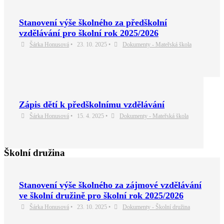
Stanovení výše školného za předškolní
vzdělávání pro školní rok 2025/2026
Šárka Honusová
•
23. 10. 2025
•
Dokumenty - Mateřská škola
Zápis dětí k předškolnímu vzdělávání
Šárka Honusová
•
15. 4. 2025
•
Dokumenty - Mateřská škola
Školní družina
Stanovení výše školného za zájmové vzdělávání
ve školní družině pro školní rok 2025/2026
Šárka Honusová
•
23. 10. 2025
•
Dokumenty - Školní družina