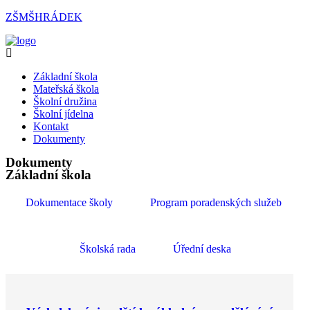
Přejít
ZŠMŠHRÁDEK
k
obsahu
Menu
Základní škola
Mateřská škola
Školní družina
Školní jídelna
Kontakt
Dokumenty
Dokumenty
Základní škola
Dokumentace školy
Program poradenských služeb
Školská rada
Úřední deska