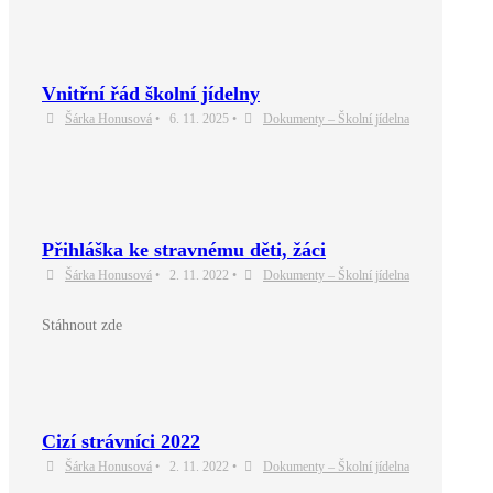
Vnitřní řád školní jídelny
Šárka Honusová
•
6. 11. 2025
•
Dokumenty – Školní jídelna
Přihláška ke stravnému děti, žáci
Šárka Honusová
•
2. 11. 2022
•
Dokumenty – Školní jídelna
Stáhnout zde
Cizí strávníci 2022
Šárka Honusová
•
2. 11. 2022
•
Dokumenty – Školní jídelna