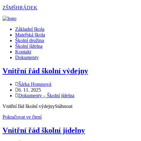
Přejít
ZŠMŠHRÁDEK
k
obsahu
Menu
Základní škola
Mateřská škola
Školní družina
Školní jídelna
Kontakt
Dokumenty
Vnitřní řád školní výdejny
Autor
Šárka Honusová
příspěvku
Příspěvek
6. 11. 2025
byl
Rubriky
Dokumenty – Školní jídelna
publikován
příspěvku
Vnitřní řád školní výdejnyStáhnout
Vnitřní
Pokračovat ve čtení
řád
školní
Vnitřní řád školní jídelny
výdejny