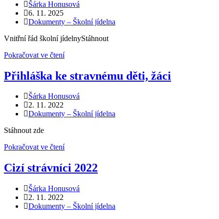
Autor
Šárka Honusová
příspěvku
Příspěvek
6. 11. 2025
byl
Rubriky
Dokumenty – Školní jídelna
publikován
příspěvku
Vnitřní řád školní jídelnyStáhnout
Vnitřní
Pokračovat ve čtení
řád
školní
Přihláška ke stravnému děti, žáci
jídelny
Autor
Šárka Honusová
příspěvku
Příspěvek
2. 11. 2022
byl
Rubriky
Dokumenty – Školní jídelna
publikován
příspěvku
Stáhnout zde
Přihláška
Pokračovat ve čtení
ke
stravnému
Cizí strávníci 2022
děti,
žáci
Autor
Šárka Honusová
příspěvku
Příspěvek
2. 11. 2022
byl
Rubriky
Dokumenty – Školní jídelna
publikován
příspěvku