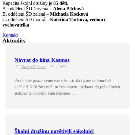
Kapacita školní družiny je
85 dětí
.
A. oddělení ŠD červená –
Alena Pilchová
B. oddělení ŠD zelená –
Michaela Kocková
C. oddělení ŠD modrá –
Kateřina Turková, vedoucí
vychovatelka
Kontakt
Aktuality
Návrat do kina Kosmos
Martina Křoková
•
27. 4. 2026
Po dlouhé pauze vynucené rekonstrukcí jsme se konečně
dočkali! Naši žáci měli tu čest znovu usednout do pohodlných
sedaček třineckého kina Kosmos, …
Školní družinu navštívili sokolníci