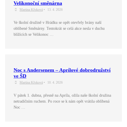
Velikonoční směnárna
Martina Křoková
•
13. 4. 2026
Ve školní družině v Hrádku se opět otevřely brány naší
oblíbené Směnárny. Tentokrát se celá akce nesla v duchu
blížících se Velikonoc …
Noc s Andersenem – Aprílové dobrodružství
ve ŠD
Martina Křoková
•
10. 4. 2026
V pátek 1. dubna, přesně na Apríla, ožila naše školní družina
netradičním ruchem. Po roce se k nám opět vrátila oblíbená
Noc …