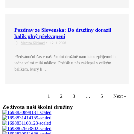
Pozdrav ze Slovenska: Do družiny dorazil
balík plný překvapení
Martina Křoková
•
12. 1. 2026
Předvánoční čas v naší školní družině nám letos zpříjemnila
jedna velmi milá událost. Pošťák u nás zaklepal s velkým
balíkem, který k …
1
2
3
…
5
Next »
Ze života naší školní družiny