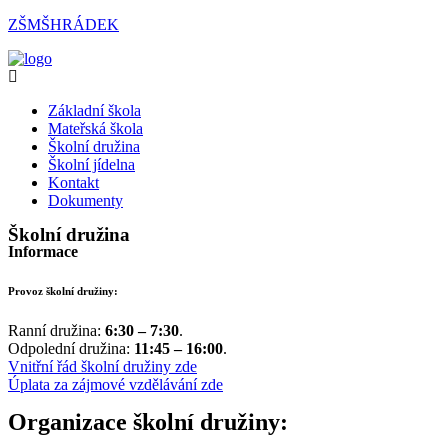
Přejít
ZŠMŠHRÁDEK
k
obsahu
Menu
Základní škola
Mateřská škola
Školní družina
Školní jídelna
Kontakt
Dokumenty
Školní družina
Informace
Provoz školní družiny:
Ranní družina:
6:30 – 7:30
.
Odpolední družina:
11:45 – 16:00
.
Vnitřní řád školní družiny zde
Úplata za zájmové vzdělávání zde
Organizace školní družiny: