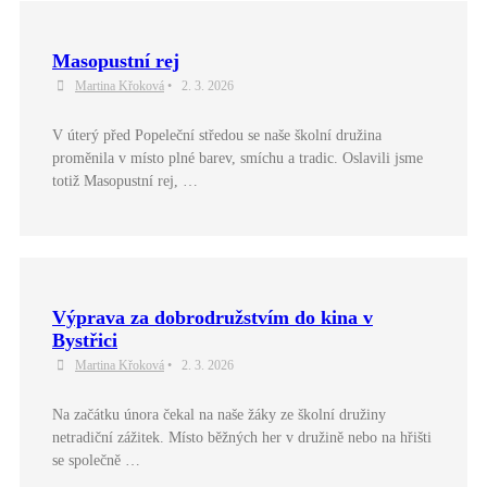
Masopustní rej
Martina Křoková
•
2. 3. 2026
V úterý před Popeleční středou se naše školní družina
proměnila v místo plné barev, smíchu a tradic. Oslavili jsme
totiž Masopustní rej, …
Výprava za dobrodružstvím do kina v
Bystřici
Martina Křoková
•
2. 3. 2026
Na začátku února čekal na naše žáky ze školní družiny
netradiční zážitek. Místo běžných her v družině nebo na hřišti
se společně …