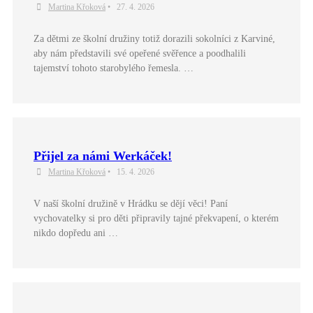
Martina Křoková
•
27. 4. 2026
Za dětmi ze školní družiny totiž dorazili sokolníci z Karviné,
aby nám představili své opeřené svěřence a poodhalili
tajemství tohoto starobylého řemesla. …
Přijel za námi Werkáček!
Martina Křoková
•
15. 4. 2026
V naší školní družině v Hrádku se dějí věci! Paní
vychovatelky si pro děti připravily tajné překvapení, o kterém
nikdo dopředu ani …