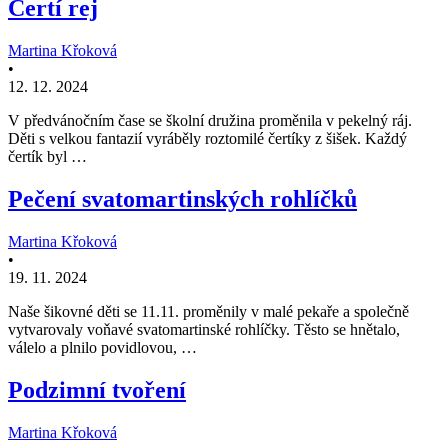
Čertí rej
Martina Křoková
•
12. 12. 2024
V předvánočním čase se školní družina proměnila v pekelný ráj.
Děti s velkou fantazií vyráběly roztomilé čertíky z šišek. Každý
čertík byl …
Pečení svatomartinských rohlíčků
Martina Křoková
•
19. 11. 2024
Naše šikovné děti se 11.11. proměnily v malé pekaře a společně
vytvarovaly voňavé svatomartinské rohlíčky. Těsto se hnětalo,
válelo a plnilo povidlovou, …
Podzimní tvoření
Martina Křoková