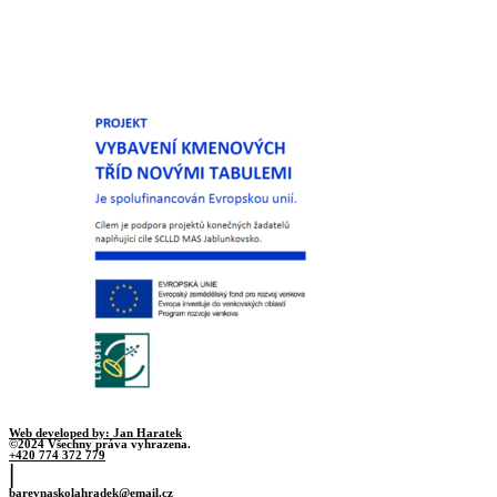
Web developed by: Jan Haratek
©2024 Všechny práva vyhrazena.
+420 774 372 779
|
barevnaskolahradek@email.cz