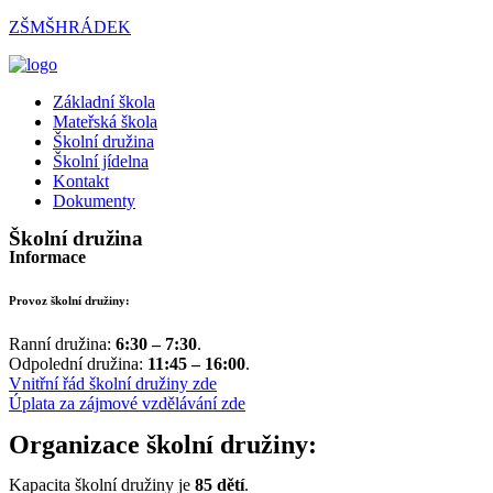
Přejít
ZŠMŠHRÁDEK
k
obsahu
Menu
Základní škola
Mateřská škola
Školní družina
Školní jídelna
Kontakt
Dokumenty
Školní družina
Informace
Provoz školní družiny:
Ranní družina:
6:30 – 7:30
.
Odpolední družina:
11:45 – 16:00
.
Vnitřní řád školní družiny zde
Úplata za zájmové vzdělávání zde
Organizace školní družiny:
Kapacita školní družiny je
85 dětí
.