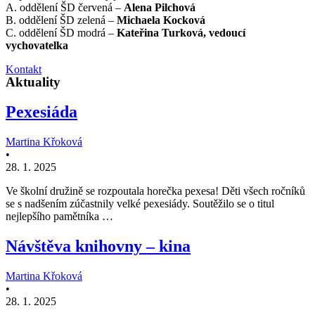
A. oddělení ŠD červená –
Alena Pilchová
B. oddělení ŠD zelená –
Michaela Kocková
C. oddělení ŠD modrá –
Kateřina Turková, vedoucí
vychovatelka
Kontakt
Aktuality
Pexesiáda
Martina Křoková
•
28. 1. 2025
Ve školní družině se rozpoutala horečka pexesa! Děti všech ročníků
se s nadšením zúčastnily velké pexesiády. Soutěžilo se o titul
nejlepšího pamětníka …
Návštěva knihovny – kina
Martina Křoková
•
28. 1. 2025