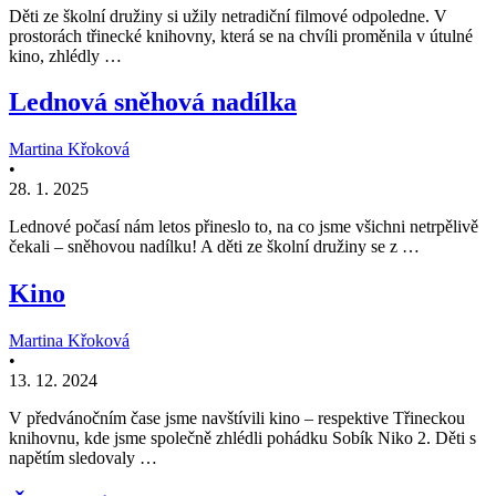
Děti ze školní družiny si užily netradiční filmové odpoledne. V
prostorách třinecké knihovny, která se na chvíli proměnila v útulné
kino, zhlédly …
Lednová sněhová nadílka
Martina Křoková
•
28. 1. 2025
Lednové počasí nám letos přineslo to, na co jsme všichni netrpělivě
čekali – sněhovou nadílku! A děti ze školní družiny se z …
Kino
Martina Křoková
•
13. 12. 2024
V předvánočním čase jsme navštívili kino – respektive Třineckou
knihovnu, kde jsme společně zhlédli pohádku Sobík Niko 2. Děti s
napětím sledovaly …