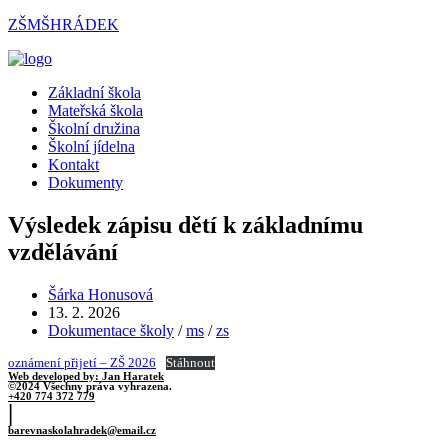
Přejít
ZŠMŠHRÁDEK
k
obsahu
Menu
Základní škola
Mateřská škola
Školní družina
Školní jídelna
Kontakt
Dokumenty
Výsledek zápisu dětí k základnímu
vzdělávání
Autor
Šárka Honusová
příspěvku
Příspěvek
13. 2. 2026
byl
Rubriky
Dokumentace školy
/
ms
/
zs
publikován
příspěvku
oznámení přijetí – ZŠ 2026
Stáhnout
Web developed by: Jan Haratek
©2024 Všechny práva vyhrazena.
+420 774 372 779
|
barevnaskolahradek@email.cz