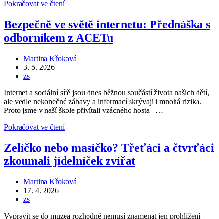
Školní
Pokračovat ve čtení
výlet
–
Bezpečně ve světě internetu: Přednáška s
od
odborníkem z ACETu
zámecké
historie
až
Autor
Martina Křoková
po
příspěvku
Příspěvek
3. 5. 2026
důležité
byl
Rubriky
zs
okamžiky
publikován
příspěvku
našich
Internet a sociální sítě jsou dnes běžnou součástí života našich dětí,
dějin
ale vedle nekonečné zábavy a informací skrývají i mnohá rizika.
Proto jsme v naší škole přivítali vzácného hosta –…
Bezpečně
Pokračovat ve čtení
ve
světě
Zelíčko nebo masíčko? Třeťáci a čtvrťáci
internetu:
zkoumali jídelníček zvířat
Přednáška
s
odborníkem
Autor
Martina Křoková
z
příspěvku
Příspěvek
17. 4. 2026
ACETu
byl
Rubriky
zs
publikován
příspěvku
Vypravit se do muzea rozhodně nemusí znamenat jen prohlížení