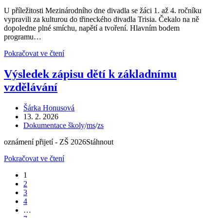
publikován
příspěvku
U příležitosti Mezinárodního dne divadla se žáci 1. až 4. ročníku
vypravili za kulturou do třineckého divadla Trisia. Čekalo na ně
dopoledne plné smíchu, napětí a tvoření. Hlavním bodem
programu…
Naši
Pokračovat ve čtení
žáci
oslavili
Výsledek zápisu dětí k základnímu
Mezinárodní
vzdělávání
den
divadel
Autor
Šárka Honusová
příspěvku
Příspěvek
13. 2. 2026
byl
Rubriky
Dokumentace školy
/
ms
/
zs
publikován
příspěvku
oznámení přijetí - ZŠ 2026Stáhnout
Výsledek
Pokračovat ve čtení
zápisu
1
dětí
2
k
3
základnímu
4
vzdělávání
…