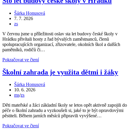
Sto let budovy české školy v Hrádku
školy
Autor
Šárka Honusová
příspěvku
Příspěvek
7. 7. 2026
byl
Rubriky
zs
publikován
příspěvku
V červnu jsme u příležitosti oslav sta let budovy české školy v
Hrádku přivítali hosty z řad bývalých zaměstnanců, členů
spolupracujících organizací, zřizovatele, okolních škol a dalších
pamětníků, rodičů či…
Sto
Pokračovat ve čtení
let
budovy
Školní zahrada je využita dětmi i žáky
české
školy
Autor
Šárka Honusová
v
příspěvku
Příspěvek
10. 6. 2026
Hrádku
byl
Rubriky
ms
/
zs
publikován
příspěvku
Děti mateřské a žáci základní školy se letos opět aktivně zapojili do
péče o školní zahradu a vyzkoušeli si, jaké to je být opravdovými
pěstiteli. Během jarních měsíců připravili vyvýšené…
Školní
Pokračovat ve čtení
zahrada