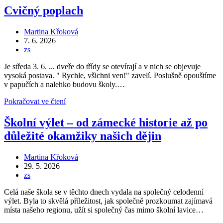
je
Cvičný poplach
využita
dětmi
Autor
Martina Křoková
i
příspěvku
Příspěvek
7. 6. 2026
žáky
byl
Rubriky
zs
publikován
příspěvku
Je středa 3. 6. ... dveře do třídy se otevírají a v nich se objevuje
vysoká postava. " Rychle, všichni ven!" zavelí. Poslušně opouštíme
v papučích a nalehko budovu školy.…
Cvičný
Pokračovat ve čtení
poplach
Školní výlet – od zámecké historie až po
důležité okamžiky našich dějin
Autor
Martina Křoková
příspěvku
Příspěvek
29. 5. 2026
byl
Rubriky
zs
publikován
příspěvku
Celá naše škola se v těchto dnech vydala na společný celodenní
výlet. Byla to skvělá příležitost, jak společně prozkoumat zajímavá
místa našeho regionu, užít si společný čas mimo školní lavice…