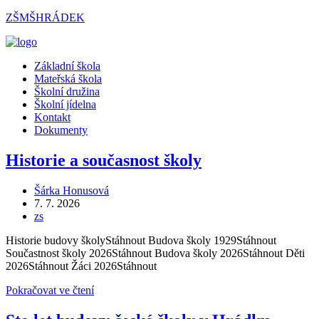
Přejít
ZŠMŠHRÁDEK
k
obsahu
Menu
Základní škola
Mateřská škola
Školní družina
Školní jídelna
Kontakt
Dokumenty
Historie a současnost školy
Autor
Šárka Honusová
příspěvku
Příspěvek
7. 7. 2026
byl
Rubriky
zs
publikován
příspěvku
Historie budovy školyStáhnout Budova školy 1929Stáhnout
Součastnost školy 2026Stáhnout Budova školy 2026Stáhnout Děti
2026Stáhnout Žáci 2026Stáhnout
Historie
Pokračovat ve čtení
a
současnost