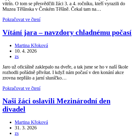
vitrín. O tom se přesvědčili žáci 3. a 4. ročníku, kteří vyrazili do
Muzea Těšínska v Českém Těšíně. Čekal tam na…
Zelíčko
Pokračovat ve čtení
nebo
masíčko?
Vítání jara – navzdory chladnému počasí
Třeťáci
a
Autor
Martina Křoková
čtvrťáci
příspěvku
Příspěvek
10. 4. 2026
zkoumali
byl
Rubriky
zs
jídelníček
publikován
příspěvku
zvířat
Jaro už oficiálně zaklepalo na dveře, a tak jsme se ho v naší škole
rozhodli pořádně přivítat. I když nám počasí v den konání akce
zrovna nepřálo a jarní sluníčko…
Vítání
Pokračovat ve čtení
jara
–
Naši žáci oslavili Mezinárodní den
navzdory
divadel
chladnému
počasí
Autor
Martina Křoková
příspěvku
Příspěvek
31. 3. 2026
byl
Rubriky
zs