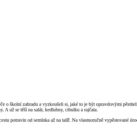
péče o školní zahradu a vyzkoušeli si, jaké to je být opravdovými pěstite
. A už se těší na salát, kedlubny, cibulku a rajčata.
cestu potravin od semínka až na talíř. Na vlastnoručně vypěstované úrod