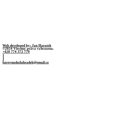
Web developed by: Jan Haratek
©2024 Všechny práva vyhrazena.
+420 774 372 779
|
barevnaskolahradek@email.cz