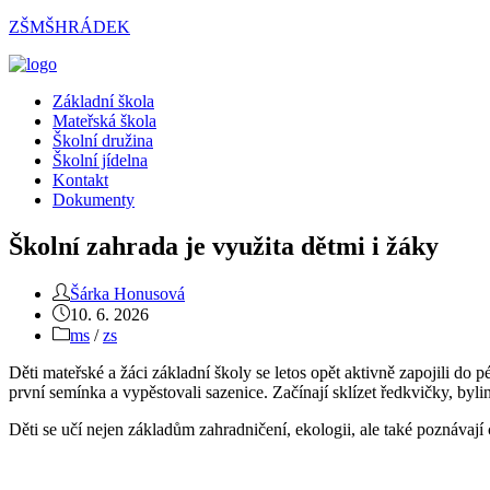
Přejít
ZŠMŠHRÁDEK
k
obsahu
Menu
Základní škola
Mateřská škola
Školní družina
Školní jídelna
Kontakt
Dokumenty
Školní zahrada je využita dětmi i žáky
Autor
Šárka Honusová
příspěvku
Příspěvek
10. 6. 2026
byl
Rubriky
ms
/
zs
publikován
příspěvku
Děti mateřské a žáci základní školy se letos opět aktivně zapojili do 
první semínka a vypěstovali sazenice. Začínají sklízet ředkvičky, byliny
Děti se učí nejen základům zahradničení, ekologii, ale také poznávají 