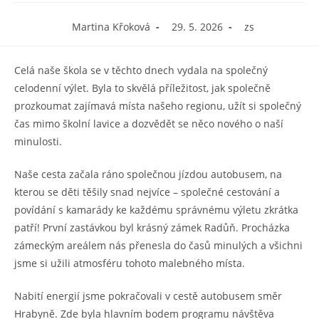
Autor
Příspěvek
Rubriky
Martina Křoková
29. 5. 2026
zs
příspěvku
byl
příspěvku
publikován
Celá naše škola se v těchto dnech vydala na společný
celodenní výlet. Byla to skvělá příležitost, jak společně
prozkoumat zajímavá místa našeho regionu, užít si společný
čas mimo školní lavice a dozvědět se něco nového o naší
minulosti.
Naše cesta začala ráno společnou jízdou autobusem, na
kterou se děti těšily snad nejvíce – společné cestování a
povídání s kamarády ke každému správnému výletu zkrátka
patří! První zastávkou byl krásný
zámek Radůň. Procházka
zámeckým areálem nás přenesla do časů minulých a všichni
jsme si užili atmosféru tohoto malebného místa.
Nabití energií jsme pokračovali v cestě autobusem směr
Hrabyně. Zde byla hlavním bodem programu návštěva