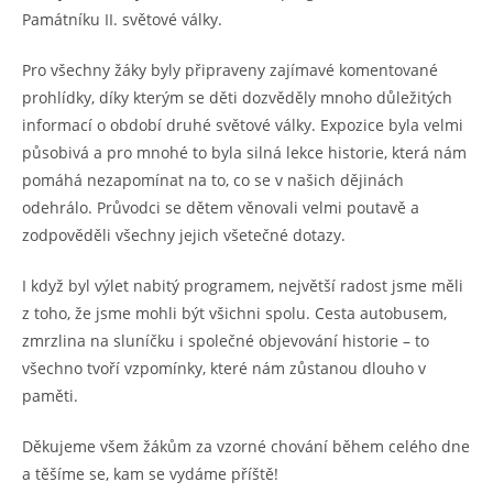
Památníku II. světové války.
Pro všechny žáky byly připraveny zajímavé komentované
prohlídky, díky kterým se děti dozvěděly mnoho důležitých
informací o období druhé světové války. Expozice byla velmi
působivá a pro mnohé to byla silná lekce historie, která nám
pomáhá nezapomínat na to, co se v našich dějinách
odehrálo. Průvodci se dětem věnovali velmi poutavě a
zodpověděli všechny jejich všetečné dotazy.
I když byl výlet nabitý programem, největší radost jsme měli
z toho, že jsme mohli být všichni spolu. Cesta autobusem,
zmrzlina na sluníčku i společné objevování historie – to
všechno tvoří vzpomínky, které nám zůstanou dlouho v
paměti.
Děkujeme všem žákům za vzorné chování během celého dne
a těšíme se, kam se vydáme příště!