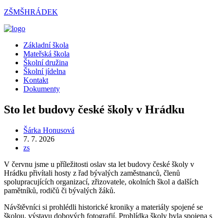
Přejít
ZŠMŠHRÁDEK
k
obsahu
Menu
Základní škola
Mateřská škola
Školní družina
Školní jídelna
Kontakt
Dokumenty
Sto let budovy české školy v Hrádku
Autor
Šárka Honusová
příspěvku
Příspěvek
7. 7. 2026
byl
Rubriky
zs
publikován
příspěvku
V červnu jsme u příležitosti oslav sta let budovy české školy v
Hrádku přivítali hosty z řad bývalých zaměstnanců, členů
spolupracujících organizací, zřizovatele, okolních škol a dalších
pamětníků, rodičů či bývalých žáků.
Návštěvníci si prohlédli historické kroniky a materiály spojené se
školou, výstavu dobových fotografií. Prohlídka školy byla spojena s