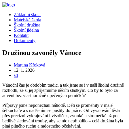
Přejít
k
Menu
Základní škola
obsahu
Mateřská škola
Školní družina
Školní jídelna
Kontakt
Dokumenty
Družinou zavoněly Vánoce
Autor
Martina Křoková
příspěvku
Příspěvek
12. 1. 2026
byl
Rubriky
sd
publikován
příspěvku
Vánoční čas je obdobím tradic, a tak jsme se i v naší školní družině
rozhodli, že si jej zpříjemníme něčím sladkým. Co by to bylo za
advent bez vlastnoručně upečených perníčků?
Přípravy jsme neponechali náhodě. Děti se proměnily v malé
šéfkuchaře a s nadšením se pustily do práce. Od vyvalování těsta
přes precizní vykrajování hvězdiček, zvonků a stromečků až po
bedlivé sledování trouby, aby se nic nepřipálilo – celá družina byla
plná pilného ruchu a radostného očekávání.