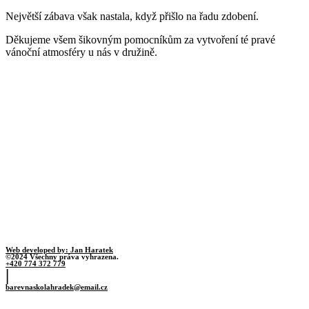
Největší zábava však nastala, když přišlo na řadu zdobení.
Děkujeme všem šikovným pomocníkům za vytvoření té pravé
vánoční atmosféry u nás v družině.
Web developed by: Jan Haratek
©2024 Všechny práva vyhrazena.
+420 774 372 779
|
barevnaskolahradek@email.cz