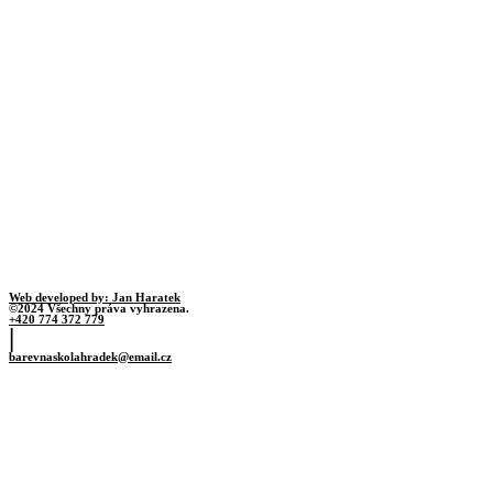
Web developed by: Jan Haratek
©2024 Všechny práva vyhrazena.
+420 774 372 779
|
barevnaskolahradek@email.cz