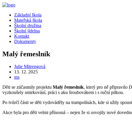
Přejít
k
Menu
Základní škola
obsahu
Mateřská škola
Školní družina
Školní jídelna
Kontakt
Dokumenty
Malý řemeslník
Autor
Julie Mitrengová
příspěvku
Příspěvek
13. 12. 2025
byl
Rubriky
ms
publikován
příspěvku
Děti se zúčastnily projektu
Malý řemeslník
, který pro ně připravilo
vyzkoušely smirkování, práci s aku šroubovákem i s ruční pilkou.
Po tvůrčí části se děti vydováděly na trampolínách, kde si užily spous
Akce byla pro děti velmi přínosná – nejen že si osvojily nové dovedno