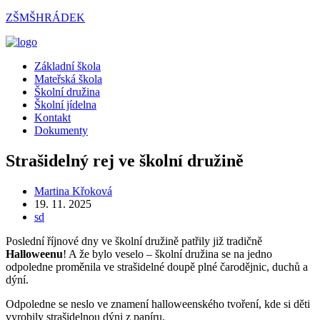
Přejít
ZŠMŠHRÁDEK
k
obsahu
Menu
Základní škola
Mateřská škola
Školní družina
Školní jídelna
Kontakt
Dokumenty
Strašidelný rej ve školní družině
Autor
Martina Křoková
příspěvku
Příspěvek
19. 11. 2025
byl
Rubriky
sd
publikován
příspěvku
Poslední říjnové dny ve školní družině patřily již tradičně
Halloweenu
! A že bylo veselo – školní družina se na jedno
odpoledne proměnila ve strašidelné doupě plné čarodějnic, duchů a
dýní.
Odpoledne se neslo ve znamení halloweenského tvoření, kde si děti
vyrobily strašidelnou dýni z papíru.