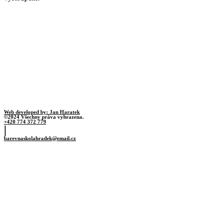
Web developed by: Jan Haratek
©2024 Všechny práva vyhrazena.
+420 774 372 779
|
barevnaskolahradek@email.cz