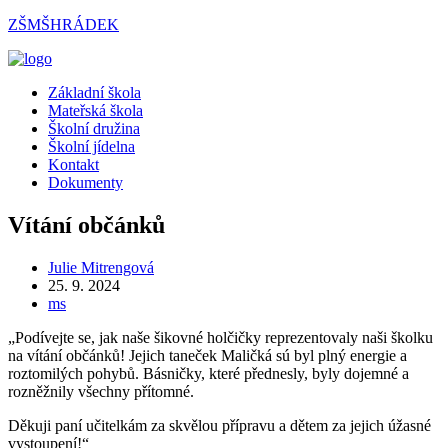
Přejít
ZŠMŠHRÁDEK
k
obsahu
Menu
Základní škola
Mateřská škola
Školní družina
Školní jídelna
Kontakt
Dokumenty
Vítání občánků
Autor
Julie Mitrengová
příspěvku
Příspěvek
25. 9. 2024
byl
Rubriky
ms
publikován
příspěvku
„Podívejte se, jak naše šikovné holčičky reprezentovaly naši školku
na vítání občánků! Jejich taneček Maličká sú byl plný energie a
roztomilých pohybů. Básničky, které přednesly, byly dojemné a
rozněžnily všechny přítomné.
Děkuji paní učitelkám za skvělou přípravu a dětem za jejich úžasné
vystoupení!“