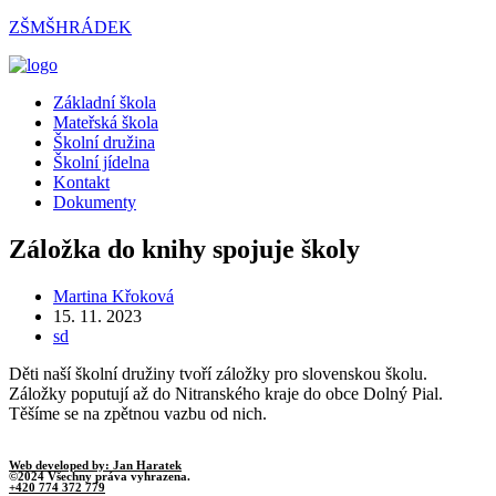
Přejít
ZŠMŠHRÁDEK
k
obsahu
Menu
Základní škola
Mateřská škola
Školní družina
Školní jídelna
Kontakt
Dokumenty
Záložka do knihy spojuje školy
Autor
Martina Křoková
příspěvku
Příspěvek
15. 11. 2023
byl
Rubriky
sd
publikován
příspěvku
Děti naší školní družiny tvoří záložky pro slovenskou školu.
Záložky poputují až do Nitranského kraje do obce Dolný Pial.
Těšíme se na zpětnou vazbu od nich.
Web developed by: Jan Haratek
©2024 Všechny práva vyhrazena.
+420 774 372 779