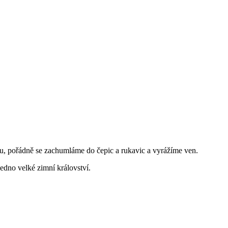
utu, pořádně se zachumláme do čepic a rukavic a vyrážíme ven.
edno velké zimní království.