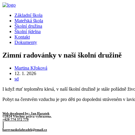
Přejít
k
Menu
Základní škola
obsahu
Mateřská škola
Školní družina
Školní jídelna
Kontakt
Dokumenty
Zimní radovánky v naší školní družině
Autor
Martina Křoková
příspěvku
Příspěvek
12. 1. 2026
byl
Rubriky
sd
publikován
příspěvku
I když rtuť teploměru klesá, v naší školní družině je stále pořádně 
Pobyt na čerstvém vzduchu je pro děti po dopoledni stráveném v lavic
Web developed by: Jan Haratek
©2024 Všechny práva vyhrazena.
+420 774 372 779
|
barevnaskolahradek@email.cz