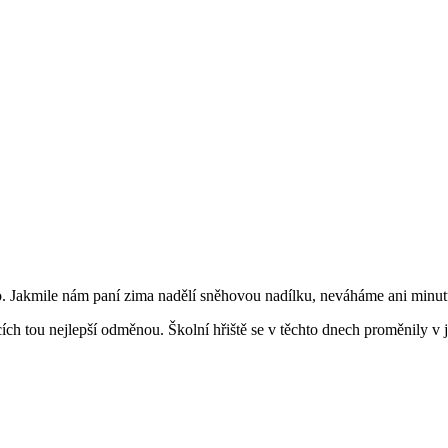
živo. Jakmile nám paní zima nadělí sněhovou nadílku, neváháme ani min
ích tou nejlepší odměnou. Školní hřiště se v těchto dnech proměnily v j