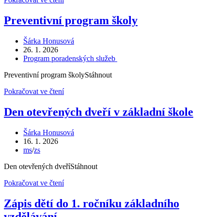
předcházení
školní
Preventivní program školy
neúspěšnosti
Autor
Šárka Honusová
příspěvku
Příspěvek
26. 1. 2026
byl
Rubriky
Program poradenských služeb
publikován
příspěvku
Preventivní program školyStáhnout
Preventivní
Pokračovat ve čtení
program
školy
Den otevřených dveří v základní škole
Autor
Šárka Honusová
příspěvku
Příspěvek
16. 1. 2026
byl
Rubriky
ms
/
zs
publikován
příspěvku
Den otevřených dveříStáhnout
Den
Pokračovat ve čtení
otevřených
dveří
Zápis dětí do 1. ročníku základního
v
vzdělávání