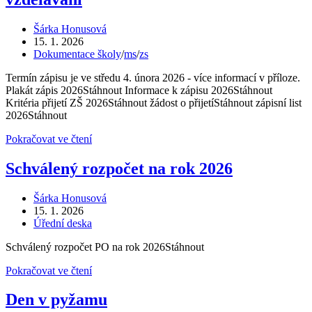
základní
škole
Autor
Šárka Honusová
příspěvku
Příspěvek
15. 1. 2026
byl
Rubriky
Dokumentace školy
/
ms
/
zs
publikován
příspěvku
Termín zápisu je ve středu 4. února 2026 - více informací v příloze.
Plakát zápis 2026Stáhnout Informace k zápisu 2026Stáhnout
Kritéria přijetí ZŠ 2026Stáhnout žádost o přijetíStáhnout zápisní list
2026Stáhnout
Zápis
Pokračovat ve čtení
dětí
do
Schválený rozpočet na rok 2026
1.
ročníku
Autor
Šárka Honusová
základního
příspěvku
Příspěvek
15. 1. 2026
vzdělávání
byl
Rubriky
Úřední deska
publikován
příspěvku
Schválený rozpočet PO na rok 2026Stáhnout
Schválený
Pokračovat ve čtení
rozpočet
na
Den v pyžamu
rok