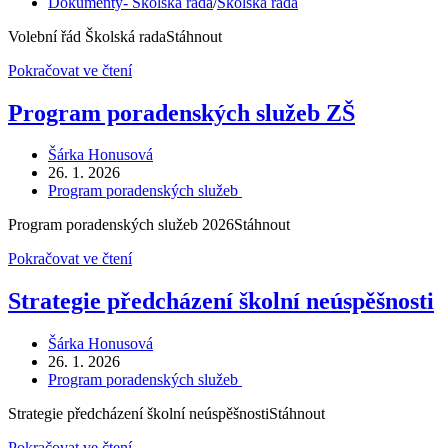
byl
Rubriky
Dokumenty- Školská rada
/
Školská rada
publikován
příspěvku
Volební řád Školská radaStáhnout
Volební
Pokračovat ve čtení
řád
Školské
Program poradenských služeb ZŠ
rady
Autor
Šárka Honusová
příspěvku
Příspěvek
26. 1. 2026
byl
Rubriky
Program poradenských služeb
publikován
příspěvku
Program poradenských služeb 2026Stáhnout
Program
Pokračovat ve čtení
poradenských
služeb
Strategie předcházení školní neúspěšnosti
ZŠ
Autor
Šárka Honusová
příspěvku
Příspěvek
26. 1. 2026
byl
Rubriky
Program poradenských služeb
publikován
příspěvku
Strategie předcházení školní neúspěšnostiStáhnout
Strategie
Pokračovat ve čtení