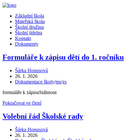
Přejít
k
Menu
Základní škola
obsahu
Mateřská škola
Školní družina
Školní jídelna
Kontakt
Dokumenty
Formuláře k zápisu dětí do 1. ročníku
Autor
Šárka Honusová
příspěvku
Příspěvek
26. 1. 2026
byl
Rubriky
Dokumentace školy
/
ms
/
zs
publikován
příspěvku
formuláře k zápisuStáhnout
Formuláře
Pokračovat ve čtení
k
zápisu
Volební řád Školské rady
dětí
do
Autor
Šárka Honusová
1.
příspěvku
Příspěvek
26. 1. 2026
ročníku