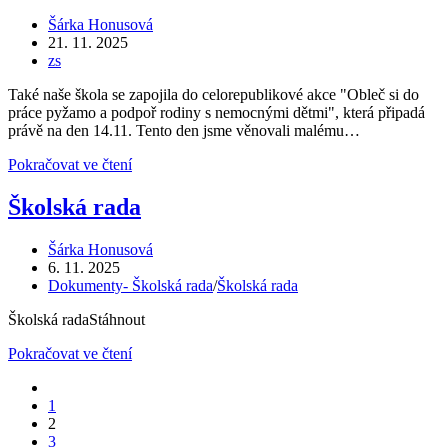
2026
Autor
Šárka Honusová
příspěvku
Příspěvek
21. 11. 2025
byl
Rubriky
zs
publikován
příspěvku
Také naše škola se zapojila do celorepublikové akce "Obleč si do
práce pyžamo a podpoř rodiny s nemocnými dětmi", která připadá
právě na den 14.11. Tento den jsme věnovali malému…
Den
Pokračovat ve čtení
v
pyžamu
Školská rada
Autor
Šárka Honusová
příspěvku
Příspěvek
6. 11. 2025
byl
Rubriky
Dokumenty- Školská rada
/
Školská rada
publikován
příspěvku
Školská radaStáhnout
Školská
Pokračovat ve čtení
rada
Jít
na
1
předchozí
2
stránku
3