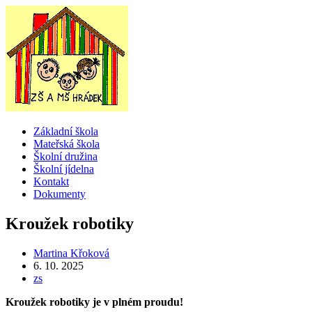
Přejít
k
obsahu
Menu
Základní škola
Mateřská škola
Školní družina
Školní jídelna
Kontakt
Dokumenty
Kroužek robotiky
Autor
Martina Křoková
příspěvku
Příspěvek
6. 10. 2025
byl
Rubriky
zs
publikován
příspěvku
Kroužek robotiky je v plném proudu!