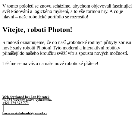
V tomto pololetí se znovu scházíme, abychom objevovali fascinující
svět kódování a logického myšlení, a to vše formou hry. A co je
hlavní – naše robotické portfolio se rozrostlo!
Vítejte, roboti Photon!
S radostí oznamujeme, že do naší „robotické rodiny“ přibyly zbrusu
nové sady robotů Photon
!
Tyto moderní a interaktivní robůtky
přinášejí do našeho kroužku svěží vítr a spoustu nových možností.
Těšíme se na vás a na naše nové robotické přátele!
Web developed by: Jan Haratek
©2024 Všechny práva vyhrazena.
+420 774 372 779
|
barevnaskolahradek@email.cz