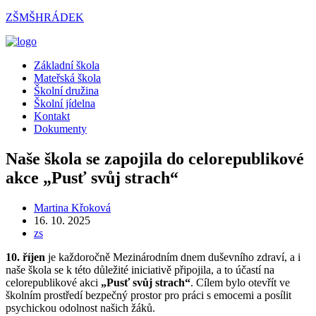
Přejít
ZŠMŠHRÁDEK
k
obsahu
Menu
Základní škola
Mateřská škola
Školní družina
Školní jídelna
Kontakt
Dokumenty
Naše škola se zapojila do celorepublikové
akce „Pusť svůj strach“
Autor
Martina Křoková
příspěvku
Příspěvek
16. 10. 2025
byl
Rubriky
zs
publikován
příspěvku
10. říjen
je každoročně Mezinárodním dnem duševního zdraví, a i
naše škola se k této důležité iniciativě připojila, a to účastí na
celorepublikové akci
„Pusť svůj strach“
. Cílem bylo otevřít ve
školním prostředí bezpečný prostor pro práci s emocemi a posílit
psychickou odolnost našich žáků.