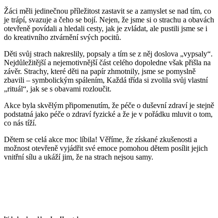
Žáci měli jedinečnou příležitost zastavit se a zamyslet se nad tím, co
je trápí, svazuje a čeho se bojí. Nejen, že jsme si o strachu a obavách
otevřeně povídali a hledali cesty, jak je zvládat, ale pustili jsme se i
do kreativního ztvárnění svých pocitů.
Děti svůj strach
nakreslily, popsaly a tím se z něj doslova „vypsaly“.
Nejdůležitější a nejemotivnější část celého dopoledne však přišla na
závěr. Strachy, které děti na papír zhmotnily, jsme se pomyslně
zbavili – symbolickým spálením, Každá třída si zvolila svůj vlastní
„rituál“, jak se s obavami rozloučit.
Akce byla skvělým připomenutím, že péče o duševní zdraví je stejně
podstatná jako péče o zdraví fyzické a že je v pořádku mluvit o tom,
co nás tíží.
Dětem se celá akce moc líbila! Věříme, že získané zkušenosti a
možnost otevřeně vyjádřit své emoce pomohou dětem posílit jejich
vnitřní sílu a ukáží jim, že na strach nejsou samy.