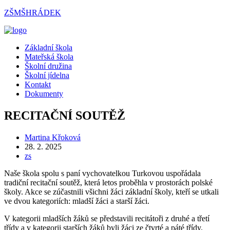
Přejít
ZŠMŠHRÁDEK
k
obsahu
Menu
Základní škola
Mateřská škola
Školní družina
Školní jídelna
Kontakt
Dokumenty
RECITAČNÍ SOUTĚŽ
Autor
Martina Křoková
příspěvku
Příspěvek
28. 2. 2025
byl
Rubriky
zs
publikován
příspěvku
Naše škola spolu s paní vychovatelkou Turkovou uspořádala
tradiční recitační soutěž, která letos proběhla v prostorách polské
školy. Akce se zúčastnili všichni žáci základní školy, kteří se utkali
ve dvou kategoriích: mladší žáci a starší žáci.
V kategorii mladších žáků se představili recitátoři z druhé a třetí
třídy a v kategorii starších žáků byli žáci ze čtvrté a páté třídy.