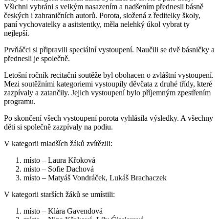
Všichni vybráni s velkým nasazením a nadšením přednesli básně
českých i zahraničních autorů. Porota, složená z ředitelky školy,
paní vychovatelky a asitstentky, měla nelehký úkol vybrat ty
nejlepší.
Prvňáčci si připravili speciální vystoupení. Naučili se dvě básničky a
přednesli je společně.
Letošní ročník recitační soutěže byl obohacen o zvláštní vystoupení.
Mezi soutěžními kategoriemi vystoupily děvčata z druhé třídy, které
zazpívaly a zatančily. Jejich vystoupení bylo příjemným zpestřením
programu.
Po skončení všech vystoupení porota vyhlásila výsledky. A všechny
děti si společně zazpívaly na podiu.
V kategorii mladších žáků zvítězili:
místo – Laura Křoková
místo – Sofie Dachová
místo – Matyáš Vondráček, Lukáš Brachaczek
V kategorii starších žáků se umístili:
místo – Klára Gavendová