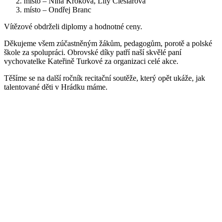
místo – Nina Křoková, Lily Ćieslarová
místo – Ondřej Branc
Vítězové obdrželi diplomy a hodnotné ceny.
Děkujeme všem zúčastněným žákům, pedagogům, porotě a polské
škole za spolupráci. Obrovské díky patří naší skvělé paní
vychovatelke Kateřině Turkové za organizaci celé akce.
Těšíme se na další ročník recitační soutěže, který opět ukáže, jak
talentované děti v Hrádku máme.